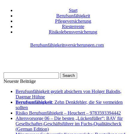
Start
Berufsunfähigkeit
Pflegeversicherung
Riesterrente
Risikolebensversicherung
Berufsunfähigkeitsversicherungen.com
Neueste Beiträge
Berufsunfähigkeit gezielt absichern von Holger Balodis,
Dagmar Hühne
Berufsunfähigkeit
: Zehn Denkfehler, die Sie vermeiden
sollten
Risiko Berufsunfähigkeit – Heuchert – 9783593394442
Altersvorsorge 06 – Die besten „Lückenfüller“: BAV für
Gesellschafter-Geschäftsführer im Fuchs-Qualitätscheck
(German Edition)