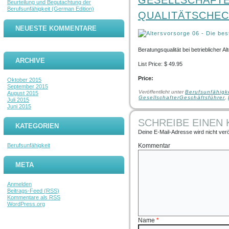
GESELLSCHAFTE
Beurteilung und Begutachtung der
Berufsunfähigkeit (German Edition)
QUALITÄTSCHEC
NEUESTE KOMMENTARE
Beratungsqualität bei betrieblicher 
ARCHIVE
List Price: $ 49.95
Price:
Oktober 2015
September 2015
Veröffentlicht unter
Berufsunfähigk
August 2015
GesellschafterGeschäftsführer
,
Juli 2015
Juni 2015
SCHREIBE EINEN
KATEGORIEN
Deine E-Mail-Adresse wird nicht veröf
Berufsunfähigkeit
Kommentar
META
Anmelden
Beitrags-Feed (
RSS
)
Kommentare als
RSS
WordPress.org
Name
*