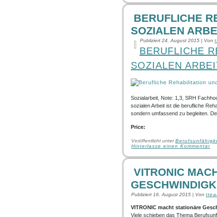
BERUFLICHE RE
SOZIALEN ARBE
Publiziert
24. August 2015
|
Von
BERUFLICHE R
SOZIALEN ARBEI
Sozialarbeit, Note: 1,3, SRH Fachhoc
sozialen Arbeit ist die berufliche Reh
sondern umfassend zu begleiten. Der
Price:
Veröffentlicht unter
Berufsunfähigk
Hinterlasse einen Kommentar
VITRONIC MAC
GESCHWINDIGK
Publiziert
16. August 2015
|
Von
tte
VITRONIC macht stationäre Ges
Viele schieben das Thema Berufsunfäh