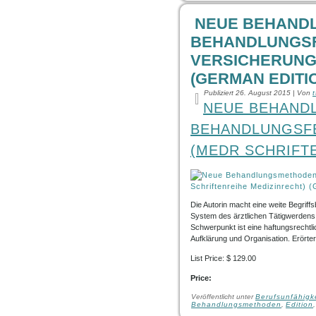
NEUE BEHAND
BEHANDLUNGSF
VERSICHERUNG 
(GERMAN EDITI
Publiziert
26. August 2015
|
Von
NEUE BEHAND
BEHANDLUNGSFE
(MEDR SCHRIFT
Die Autorin macht eine weite Begri
System des ärztlichen Tätigwerdens ei
Schwerpunkt ist eine haftungsrech
Aufklärung und Organisation. Erörte
List Price: $ 129.00
Price:
Veröffentlicht unter
Berufsunfähigk
Behandlungsmethoden
,
Edition