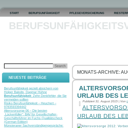
START
BERUFSUNFÄHIGKEIT
PFLEGEVERSICHERUNG
RIESTER
BERUFSUNFÄHIGKEITS
MONATS-ARCHIVE:
AU
NEUESTE BEITRÄGE
ALTERSVORSOR
Berufsunfähigkeit gezielt absichern von
Holger Balodis, Dagmar Hühne
URLAUB DES LE
Berufsunfähigkeit
: Zehn Denkfehler, die Sie
vermeiden sollten
Publiziert
31. August 2015
|
Von
Risiko Berufsunfähigkeit – Heuchert –
ALTERSVORSOR
9783593394442
Altersvorsorge 06 – Die besten
„Lückenfüller“: BAV für Gesellschafter-
URLAUB DES LE
Geschäftsführer im Fuchs-Qualitätscheck
(German Edition)
Münsteraner Sachverständigengespräche: