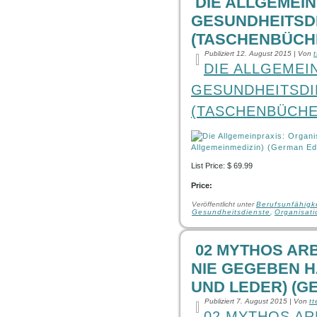
DIE ALLGEMEI
GESUNDHEITSDI
(TASCHENBÜCHE
Publiziert
12. August 2015
|
Von
DIE ALLGEMEI
GESUNDHEITSDI
(TASCHENBÜCHE
List Price: $ 69.99
Price:
Veröffentlicht unter
Berufsunfähigk
Gesundheitsdienste
,
Organisati
02 MYTHOS ARB
NIE GEGEBEN H
UND LEDER) (G
Publiziert
7. August 2015
|
Von
t
02 MYTHOS AR