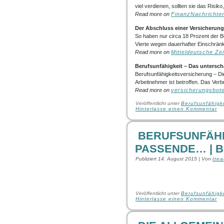
viel verdienen, sollten sie das Risi
Read more on
FinanzNachrichte
Der Abschluss einer Versicherun
So haben nur circa 18 Prozent der Be
Vierte wegen dauerhafter Einschränk
Read more on
Mitteldeutsche Ze
Berufsunfähigkeit
– Das untersch
Berufsunfähigkeitsversicherung – Di
Arbeitnehmer ist betroffen. Das Verbr
Read more on
versicherungsbot
Veröffentlicht unter
Berufsunfähigk
Hinterlasse einen Kommentar
BERUFSUNFÄHI
PASSENDE… | 
Publiziert
14. August 2015
|
Von
tte
Veröffentlicht unter
Berufsunfähigk
Hinterlasse einen Kommentar