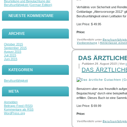
Beurteilung und Begutachtung der
Berufsunfähigkeit (German Edition)
Verhältnis von Sicherheit und Rendi
Geldanlage „Altersvorsorge 2012“ gi
NEUESTE KOMMENTARE
Berufsunfähigkeit einen Leitfaden für
List Price: $ 49.95
Price:
ARCHIVE
Veröffentlicht unter
Berufsunfähigk
Vorbereitung
|
Hinterlasse ein
Oktober 2015
September 2015
August 2015
Juli 2015
DAS ÄRZTLICH
Juni 2015
Publiziert
29. August 2015
|
Von
DAS ÄRZTLICH
KATEGORIEN
Berufsunfähigkeit
Benutzern uber aus freundlich aufg
META
Begutachtung“ durch eine beispielha
erflillen. Dieses Buch ist eine Sam
Anmelden
Beitrags-Feed (
RSS
)
List Price: $ 69.99
Kommentare als
RSS
WordPress.org
Price:
Veröffentlicht unter
Berufsunfähigk