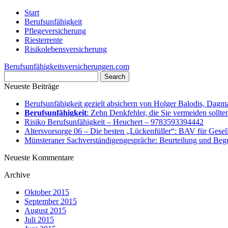
Start
Berufsunfähigkeit
Pflegeversicherung
Riesterrente
Risikolebensversicherung
Berufsunfähigkeitsversicherungen.com
Neueste Beiträge
Berufsunfähigkeit gezielt absichern von Holger Balodis, Dag
Berufsunfähigkeit
: Zehn Denkfehler, die Sie vermeiden sollte
Risiko Berufsunfähigkeit – Heuchert – 9783593394442
Altersvorsorge 06 – Die besten „Lückenfüller“: BAV für Gesel
Münsteraner Sachverständigengespräche: Beurteilung und Begu
Neueste Kommentare
Archive
Oktober 2015
September 2015
August 2015
Juli 2015