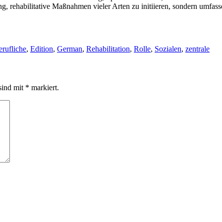
ng, rehabilitative Maßnahmen vieler Arten zu initiieren, sondern umfass
erufliche
,
Edition
,
German
,
Rehabilitation
,
Rolle
,
Sozialen
,
zentrale
sind mit
*
markiert.