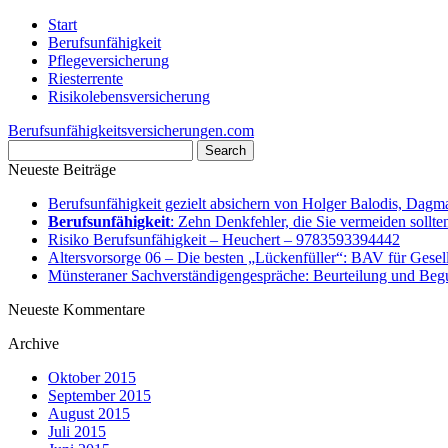
Start
Berufsunfähigkeit
Pflegeversicherung
Riesterrente
Risikolebensversicherung
Berufsunfähigkeitsversicherungen.com
Neueste Beiträge
Berufsunfähigkeit gezielt absichern von Holger Balodis, Dag
Berufsunfähigkeit
: Zehn Denkfehler, die Sie vermeiden sollte
Risiko Berufsunfähigkeit – Heuchert – 9783593394442
Altersvorsorge 06 – Die besten „Lückenfüller“: BAV für Gesel
Münsteraner Sachverständigengespräche: Beurteilung und Begu
Neueste Kommentare
Archive
Oktober 2015
September 2015
August 2015
Juli 2015