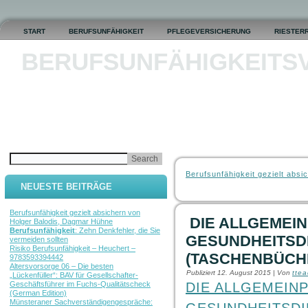
START
BERUFSUNFÄHIGKEIT
PFLEGEVERSICHERUNG
RIESTER
BERUFSUNFÄHIGKEITS
Berufsunfähigkeit gezielt ab
NEUESTE BEITRÄGE
Berufsunfähigkeit gezielt absichern von
DIE ALLGEMEI
Holger Balodis, Dagmar Hühne
Berufsunfähigkeit
: Zehn Denkfehler, die Sie
GESUNDHEITSDI
vermeiden sollten
Risiko Berufsunfähigkeit – Heuchert –
(TASCHENBÜCHE
9783593394442
Altersvorsorge 06 – Die besten
Publiziert
12. August 2015
|
Von
tte
„Lückenfüller“: BAV für Gesellschafter-
Geschäftsführer im Fuchs-Qualitätscheck
DIE ALLGEMEIN
(German Edition)
Münsteraner Sachverständigengespräche: