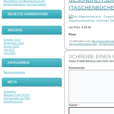
GESUNDHEITSDI
Beurteilung und Begutachtung der
Berufsunfähigkeit (German Edition)
(TASCHENBÜCHE
NEUESTE KOMMENTARE
List Price: $ 69.99
ARCHIVE
Price:
Oktober 2015
Veröffentlicht unter
Berufsunfähigk
September 2015
Gesundheitsdienste
,
Organisati
August 2015
Juli 2015
Juni 2015
SCHREIBE EINEN
Deine E-Mail-Adresse wird nicht veröf
KATEGORIEN
Kommentar
Berufsunfähigkeit
META
Anmelden
Beitrags-Feed (
RSS
)
Kommentare als
RSS
WordPress.org
Name
*