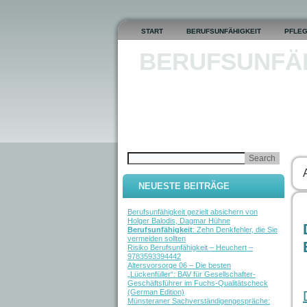
START
BERUFSUNFÄHIGKEIT
PFLE
BERUFSUNFÄ
NEUESTE BEITRÄGE
Berufsunfähigkeit gezielt absichern von
Holger Balodis, Dagmar Hühne
Berufsunfähigkeit
: Zehn Denkfehler, die Sie
vermeiden sollten
Risiko Berufsunfähigkeit – Heuchert –
9783593394442
Altersvorsorge 06 – Die besten
„Lückenfüller“: BAV für Gesellschafter-
Geschäftsführer im Fuchs-Qualitätscheck
(German Edition)
Münsteraner Sachverständigengespräche: