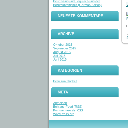
Beurteilung und Begutachtung der
Berufsunfähigkeit (German Edition)
NEUESTE KOMMENTARE
P
ARCHIVE
V
Oktober 2015
September 2015
August 2015
Juli 2015
Juni 2015
KATEGORIEN
Berufsunfähigkeit
META
Anmelden
Beitrags-Feed (
RSS
)
Kommentare als
RSS
WordPress.org