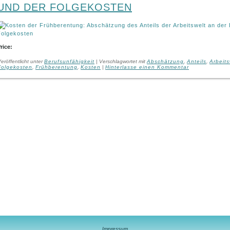
UND DER FOLGEKOSTEN
rice:
eröffentlicht unter
Berufsunfähigkeit
|
Verschlagwortet mit
Abschätzung
,
Anteils
,
Arbeits
Folgekosten
,
Frühberentung
,
Kosten
|
Hinterlasse einen Kommentar
Impressum