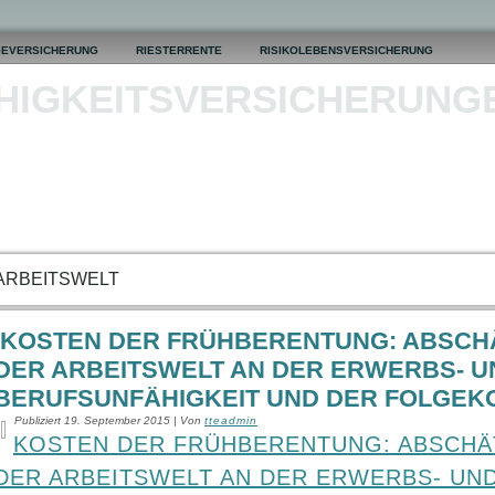
GEVERSICHERUNG
RIESTERRENTE
RISIKOLEBENSVERSICHERUNG
HIGKEITSVERSICHERUNG
ARBEITSWELT
KOSTEN DER FRÜHBERENTUNG: ABSCHÄ
DER ARBEITSWELT AN DER ERWERBS- U
BERUFSUNFÄHIGKEIT UND DER FOLGEK
Publiziert
19. September 2015
|
Von
tteadmin
KOSTEN DER FRÜHBERENTUNG: ABSCHÄ
DER ARBEITSWELT AN DER ERWERBS- UN